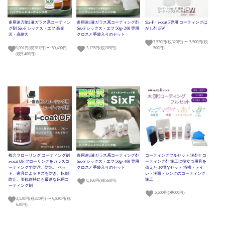
多用途万能1液ガラス系コーティン
多用途1液ガラス系コーティング剤
Six-F・i-coat F専用 コーティングは
グ剤 Six-F シックス・エフ 高光
Six-F シックス・エフ 50g×2個 専用
がし剤 iFW
沢・高耐久
クロスと手袋入りのセット
3,520円(税320円) 〜 5,500円(税
3,091円(税281円) 〜 59,400円
3,135円(税285円)
500円)
(税5,400円)
複合フローリング コーティング剤
多用途1液ガラス系コーティング剤
コーティングフルセット 洗剤とコ
i-coat OF フローリングをガラスコ
Six-F シックス・エフ 50g×4個 専用
ーティング剤 施工に役立つ用具を
ーティングで防汚、防水。 ペッ
クロスと手袋入りのセット
備えた お得なセット 浴槽・トイ
ト、家具によるキズを防ぎ、転倒
レ・洗面・シンクのコーティング
防止、美観維持にも最適な床用コ
施工
6,160円(税560円)
ーティング剤
6,600円(税600円)
3,520円(税320円) 〜 6,820円(税
620円)