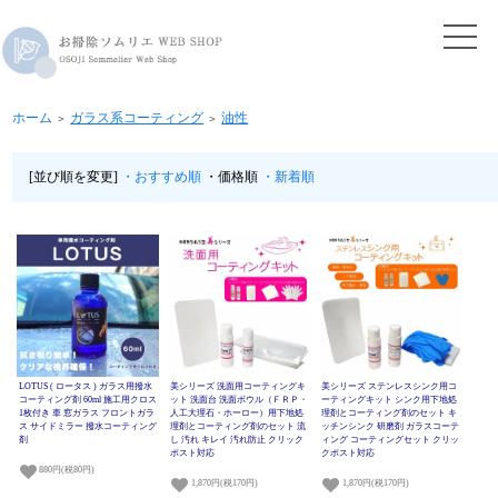
ホーム
ガラス系コーティング
油性
＞
＞
[並び順を変更]
・おすすめ順
・価格順
・新着順
LOTUS ( ロータス ) ガラス用撥水
美シリーズ 洗面用コーティングキ
美シリーズ ステンレスシンク用コ
コーティング剤 60ml 施工用クロス
ット 洗面台 洗面ボウル（ＦＲＰ・
ーティングキット シンク用下地処
1枚付き 車 窓ガラス フロントガラ
人工大理石・ホーロー）用下地処
理剤とコーティング剤のセット キ
ス サイドミラー 撥水コーティング
理剤とコーティング剤のセット 流
ッチンシンク 研磨剤 ガラスコーテ
剤
し 汚れ キレイ 汚れ防止 クリック
ィング コーティングセット クリッ
ポスト対応
クポスト対応
880円(税80円)
1,870円(税170円)
1,870円(税170円)