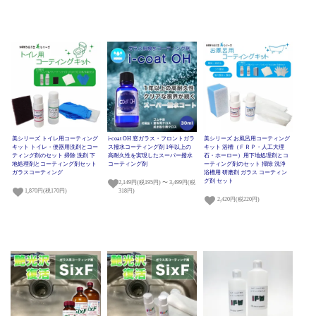
美シリーズ トイレ用コーティング
i-coat OH 窓ガラス・フロントガラ
美シリーズ お風呂用コーティング
キット トイレ・便器用洗剤とコー
ス撥水コーティング剤 1年以上の
キット 浴槽（ＦＲＰ・人工大理
ティング剤のセット 掃除 洗剤 下
高耐久性を実現したスーパー撥水
石・ホーロー）用下地処理剤とコ
地処理剤とコーティング剤セット
コーティング剤
ーティング剤のセット 掃除 洗浄
ガラスコーティング
浴槽用 研磨剤 ガラス コーティン
グ剤 セット
2,149円(税195円) 〜 3,499円(税
1,870円(税170円)
318円)
2,420円(税220円)