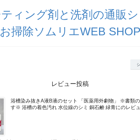
ーティング剤と洗剤の通
お掃除ソムリエWEB SHO
レビュー投稿
浴槽染み抜きA液B液のセット 「医薬用外劇物」 ※書類
す※ 浴槽の着色汚れ 水位線のシミ 銅石鹸 緑青にのレビ