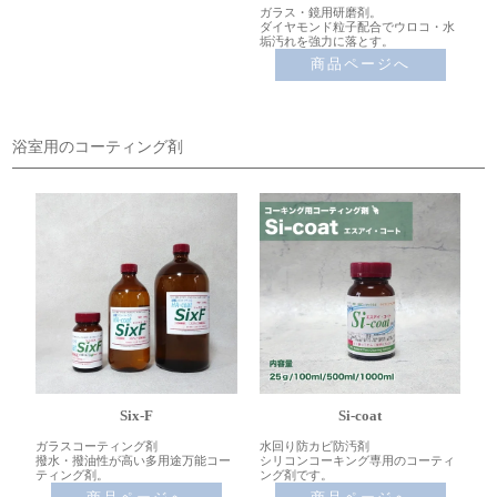
ガラス・鏡用研磨剤。
ダイヤモンド粒子配合でウロコ・水
垢汚れを強力に落とす。
商品ページへ
浴室用のコーティング剤
Six-F
Si-coat
ガラスコーティング剤
水回り防カビ防汚剤
撥水・撥油性が高い多用途万能コー
シリコンコーキング専用のコーティ
ティング剤。
ング剤です。