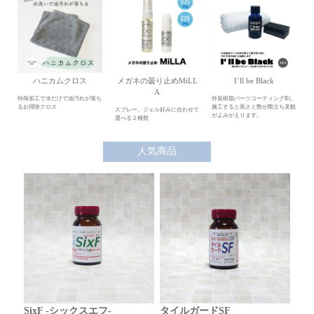
ハニカムクロス
メガネの曇り止めMiLL
I`ll be Black
A
特殊加工で水だけで油汚れが落ち
外装樹脂パーツコーティング剤。
るお掃除クロス
施工すると黒さと艶が際立ち美観
スプレー、ジェル好みに合わせて
がよみがえります。
選べる２種類
人気商品
SixF -シックスエフ-
タイルガードSF