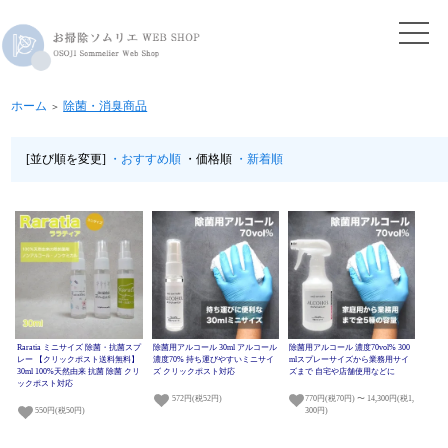
ホーム
除菌・消臭商品
＞
[並び順を変更]
・おすすめ順
・価格順
・新着順
Raratia ミニサイズ 除菌・抗菌スプ
除菌用アルコール 30ml アルコール
除菌用アルコール 濃度70vol% 300
レー 【クリックポスト送料無料】
濃度70% 持ち運びやすいミニサイ
mlスプレーサイズから業務用サイ
30ml 100%天然由来 抗菌 除菌 クリ
ズ クリックポスト対応
ズまで 自宅や店舗使用などに
ックポスト対応
572円(税52円)
770円(税70円) 〜 14,300円(税1,
550円(税50円)
300円)