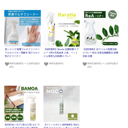
美シリーズ 除菌マルチクリーナー
【送料無料】Raratia 抗菌除菌スプ
【送料無料】抗ウイルス除菌消臭
アルカリイオン電解水 強アルカリ
レー 100%天然由来 人体、ペット
スプレー ReA 次亜塩素酸配合 除菌
性のクリーナー
にも無害な抗除菌スプレー
消臭 抗菌
968円(税88円) 〜 2,838円(税25
990円(税90円)
990円(税90円) 〜 1,650円(税15
8円)
0円)
BAMOA(バモア) 防カビ剤 カビ ウ
【クリックポスト送料無料】MoCo