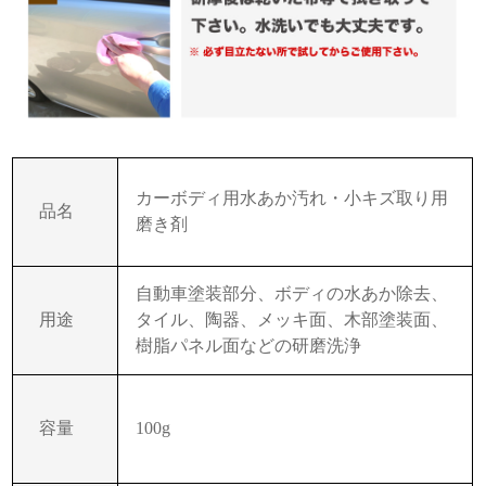
カーボディ用水あか汚れ・小キズ取り用
品名
磨き剤
自動車塗装部分、ボディの水あか除去、
用途
タイル、陶器、メッキ面、木部塗装面、
樹脂パネル面などの研磨洗浄
容量
100g