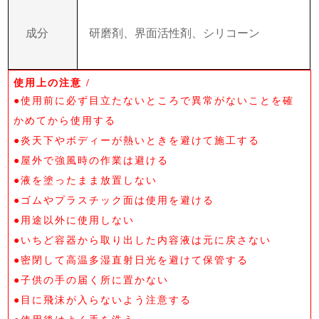
成分
研磨剤、界面活性剤、シリコーン
使用上の注意 /
●使用前に必ず目立たないところで異常がないことを確
かめてから使用する
●炎天下やボディーが熱いときを避けて施工する
●屋外で強風時の作業は避ける
●液を塗ったまま放置しない
●ゴムやプラスチック面は使用を避ける
●用途以外に使用しない
●いちど容器から取り出した内容液は元に戻さない
●密閉して高温多湿直射日光を避けて保管する
●子供の手の届く所に置かない
●目に飛沫が入らないよう注意する