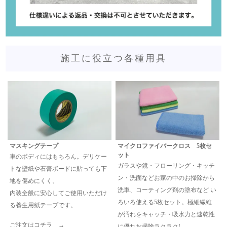
施工に役立つ各種用具
マスキングテープ
マイクロファイバークロス 5枚セ
ット
車のボディにはもちろん。デリケー
ガラスや鏡・フローリング・キッチ
トな壁紙や石膏ボードに貼っても下
ン・洗面などお家の中のお掃除から
地を傷めにくく、
洗車、コーティング剤の塗布など い
内装全般に安心してご使用いただけ
ろいろ使える5枚セット。極細繊維
る養生用紙テープです。
が汚れをキャッチ・吸水力と速乾性
ご注文はコチラ →
に優れお掃除ラクラク!