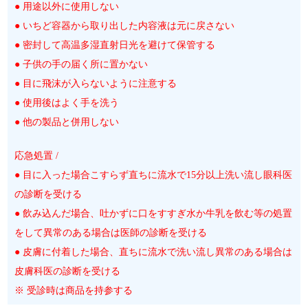
● 用途以外に使用しない
● いちど容器から取り出した内容液は元に戻さない
● 密封して高温多湿直射日光を避けて保管する
● 子供の手の届く所に置かない
● 目に飛沫が入らないように注意する
● 使用後はよく手を洗う
● 他の製品と併用しない
応急処置 /
● 目に入った場合こすらず直ちに流水で15分以上洗い流し眼科医
の診断を受ける
● 飲み込んだ場合、吐かずに口をすすぎ水か牛乳を飲む等の処置
をして異常のある場合は医師の診断を受ける
● 皮膚に付着した場合、直ちに流水で洗い流し異常のある場合は
皮膚科医の診断を受ける
※ 受診時は商品を持参する