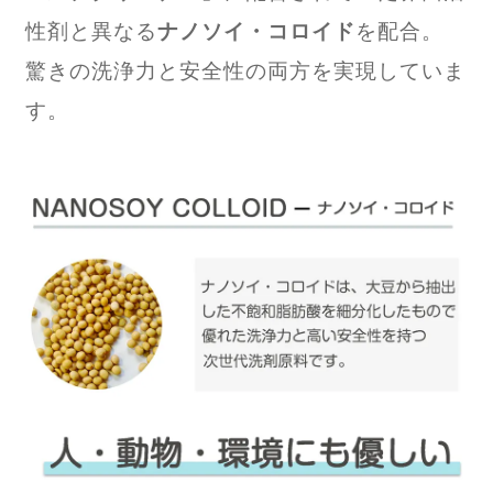
気持ちの良い床に変わりました。リビングもやりたいので次は濃
性剤と異なる
ナノソイ・コロイド
を配合。
縮タイプで即リピします！
驚きの洗浄力と安全性の両方を実現していま
す。
ショップからのコメント
コメントありがとうございました。はやりのナノコロイド洗剤です。
効果を実感していただき嬉しく思います。濃縮タイプは濃度がかなり
濃いので薄めて使える経済的な洗剤です。是非共ご検討ください。
2015/07/04 23:02:30
うさうさ
2014/12/28 17:01:15
台所の油汚れが、見事におちました。凄い洗浄力ですね。
ショップからのコメント
洗浄力は強いのでお掃除はしやすいですね。しっかり水拭きしてくだ
さい。ありがとうございます。
2015/06/10 08:01:35