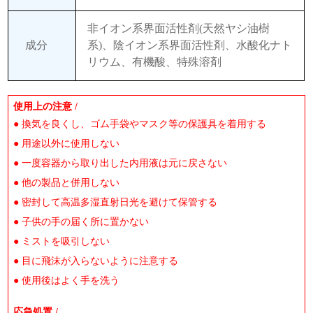
非イオン系界面活性剤(天然ヤシ油樹
成分
系)、陰イオン系界面活性剤、水酸化ナト
リウム、有機酸、特殊溶剤
使用上の注意 /
● 換気を良くし、ゴム手袋やマスク等の保護具を着用する
● 用途以外に使用しない
● 一度容器から取り出した内用液は元に戻さない
● 他の製品と併用しない
● 密封して高温多湿直射日光を避けて保管する
● 子供の手の届く所に置かない
● ミストを吸引しない
● 目に飛沫が入らないように注意する
● 使用後はよく手を洗う
応急処置 /