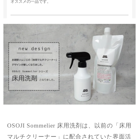
オススメの一品です。
ショップからのコメント
コメント頂きありがとうございます。
お役に立てて嬉しい限りです。
今後共宜しくお願い致します。
2018/05/07 16:42:44
すごい！
ゆきこ 40代 女性
2015/07/04 22:05:18
キッチンのフローリングのくすみと歩いた時のペタペタが気にな
っていました。
お試し３００mlを購入して早速シュッシュとスプレー。少しする
と、本当に汚れを抱え込むように黒い汚れが浮き出てきてビック
OSOJI Sommelier 床用洗剤は、以前の「床用
リ。その後は水ぶき＆から拭きで手軽に使えました。
面白いように汚れが落ちてさっぱり！裸足で歩いてもさらさらと
マルチクリーナー」に配合されていた界面活