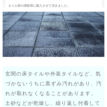
タイル床の掃除用に購入させて頂きました。
最初にモップで水で濡らしてその上から、スプレーでこの洗剤を
かけて５分置いてからデッキブラシで擦ったところ、綺麗に汚れ
が落ち、驚きました。
非常に便利で助かります。
追加購入させて頂きます。
ショップからのコメント
コメント頂きありがとうございます。
玄関の床タイルや外装タイルなど、気
ご満足いただけたとのことでうれしい限りでございます。
またのご利用お待ちしております。
づかないうちに黒ずみ汚れがあり、汚
2018/04/16 17:01:34
れが取れなくなることがあります。
土砂などが乾燥し、繰り返し付着して
とれましたー