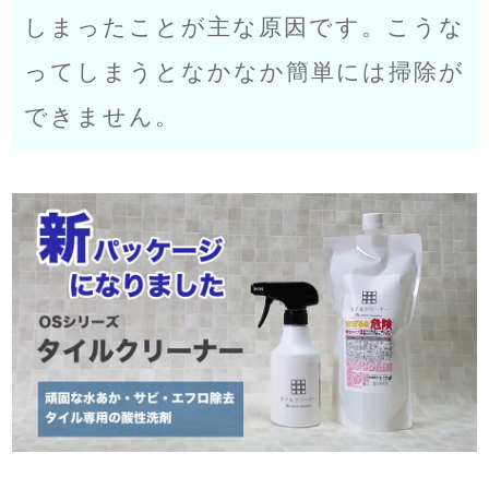
しまったことが主な原因です。こうな
もぅ 30代 女性
2016/06/06 09:23:43
前回の洗剤では取れなかったのでメールで相談しこちらのお試し
ってしまうとなかなか簡単には掃除が
を購入しました。
できません。
私情で家を開けてたのでずっと使えなかったのですが使いまし
た。
うちのお風呂のカウンターは黒なので白い水垢がマーブル状に付
着しどんな洗剤でも取れなかったのが、こちらの洗剤でとれまし
た(*´∀｀)ノ
浴槽もこちらの洗剤で後日洗ってみようと思います。
どれを使用したらいいか分からないとか、何か分からないことが
あったら電話やメールで相談してから購入した方が確かですよ(*
´∀｀)ノ
ショップからのコメント
おっしゃる通りですね。事前にご相談いただけると効果的ですね。あ
りがとうございます。
2016/06/06 09:26:04