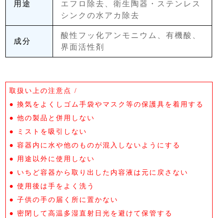
用途
エフロ除去、衛生陶器・ステンレス
パーの跡が付いてしまいました。
シンクの水アカ除去
作業したところは、ツヤがなくなり、白っぽくなってしまいまし
酸性フッ化アンモニウム、有機酸、
たが、どうせコーティングするので気にせず。。
成分
界面活性剤
おかげさまで、酷いカルキ汚れはキレイになちました。
コーティング後は、白っぽくなたところも、ペーパーの跡も完全
取扱い上の注意点 /
にわかりません。
● 換気をよくしゴム手袋やマスク等の保護具を着用する
● 他の製品と併用しない
● ミストを吸引しない
ショップからのコメント
説明不足で申し訳ございませんでした。酸性洗剤は漬け置きせずに、
● 容器内に水や他のものが混入しないようにする
数回繰り返す方法が弊害を伴いません。何層にも重なった汚れには繰
● 用途以外に使用しない
り返しおこなっていただくことをもっと説明すればよかったです。コ
メントを頂きありがとうございました。
● いちど容器から取り出した内容液は元に戻さない
2015/08/17 12:48:56
● 使用後は手をよく洗う
● 子供の手の届く所に置かない
● 密閉して高温多湿直射日光を避けて保管する