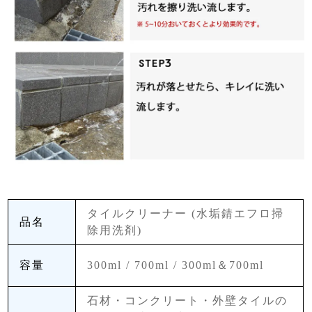
使用前後の画像は、メールで送ります。
ショップからのコメント
この洗剤は各方面で重宝されており、洗浄効果もよろしかったようで
すね。ありがとうございました。
2015/09/24 17:07:42
きちんと、落ちました
さくぞう 30代 女性
2015/08/17 12:44:10
タイルクリーナー (水垢錆エフロ掃
品名
除用洗剤)
黒い浴槽のため、バスタブとカウンターのカルキ汚れが酷く、こ
ちらの商品をおすすめ頂きました。
容量
300ml / 700ml / 300ml＆700ml
酷い汚れは、１度で落ちなかったので２度目は、キッチンペーパ
ーに染みこませ作業しましたが、時間を置きすぎたせいか、ペー
石材・コンクリート・外壁タイルの