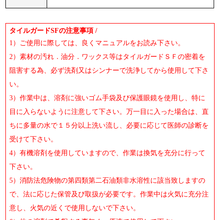
タイルガードSFの注意事項 /
1）ご使用に際しては、良くマニュアルをお読み下さい。
2）素材の汚れ．油分．ワックス等はタイルガードＳＦの密着を
阻害する為、必ず洗剤又はシンナーで洗浄してから使用して下さ
い。
3）作業中は、溶剤に強いゴム手袋及び保護眼鏡を使用し、特に
目に入らないように注意して下さい。万一目に入った場合は、直
ちに多量の水で１５分以上洗い流し、必要に応じて医師の診断を
受けて下さい。
4）有機溶剤を使用していますので、作業は換気を充分に行って
下さい。
5）消防法危険物の第四類第二石油類非水溶性に該当致しますの
で、法に応じた保管及び取扱が必要です。作業中は火気に充分注
意し、火気の近くで使用しないで下さい。