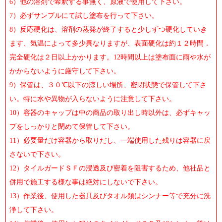
6）他の溶剤で希釈する事無く、原液で使用して下さい。
7）必ずサンプルにて試し塗布を行って下さい。
8）反応硬化は、溶剤の蒸発が終了すると少しずつ硬化していき
ます、気温によって多少異なりますが、表面硬化は約１２時間．
完全硬化は２日以上かかります。12時間以上は塗布面に雨や水が
かからないように厳守して下さい。
9）保管は、３０℃以下の涼しい場所、密閉状態で保管して下さ
い。特に水や異物が入らないように注意して下さい。
10）容器のキャップは中の商品の取り出し時以外は、必ずキャッ
プをしっかりと閉めて保管して下さい。
11）必要量だけ容器から取りだし、一端使用した残りは容器に戻
さないで下さい。
12）タイルガードＳＦの浸透及び密着を阻害するため、他社品と
併用で施工する様な事は絶対にしないで下さい。
13）作業後、使用した器具及びタオル類はシンナー等で充分に洗
浄して下さい。