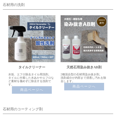
石材用の洗剤
タイルクリーナー
天然石用染み抜きAB剤
水垢、エフロ除去タイル用洗剤。
2種混合型の石材用染み抜き剤。
タイルに付着した水あかやエフロな
洗剤成分が内部まで浸透し汚れを除
ど素材を傷めずに除去する洗剤で
去します。
す。
商品ページへ
商品ページへ
石材用のコーティング剤