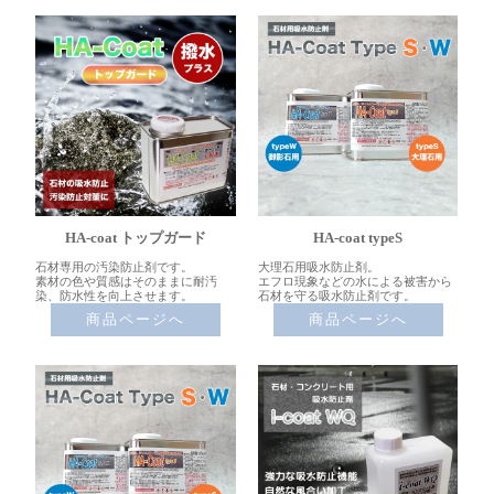
HA-coat トップガード
HA-coat typeS
石材専用の汚染防止剤です。
大理石用吸水防止剤。
素材の色や質感はそのままに耐汚
エフロ現象などの水による被害から
染、防水性を向上させます。
石材を守る吸水防止剤です。
商品ページへ
商品ページへ