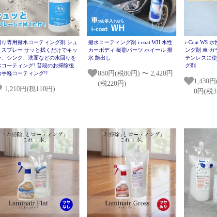
回り専用撥水コーティング剤 シュ
撥水コーティング剤 i-coat WH 水性
i-Coat W
とスプレー サッと拭くだけでキッ
カーボディ 樹脂パーツ ホイール 撥
ング剤 車 ガラ
ン、シンク、洗面などの水回りを
水 艶出し
テンレスに
水コーティング! 普段のお掃除後
グ剤
880円(税80円) 〜 2,420円
お手軽コーティング!!
1,430円
(税220円)
1,210円(税110円)
0円(税3