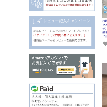
水
ッ
チ
撥
に