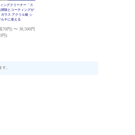
ティングクリーナー「ス
お掃除とコーティングが
 ガラス アクリル板 シ
マルチに使える
税70円) 〜 38,500円
00円)
います。