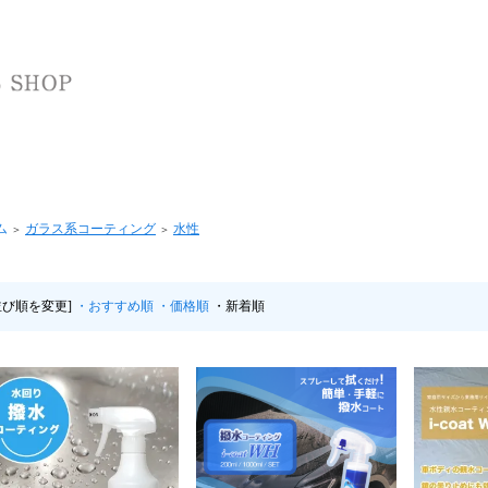
ム
ガラス系コーティング
水性
＞
＞
並び順を変更]
・おすすめ順
・価格順
・新着順