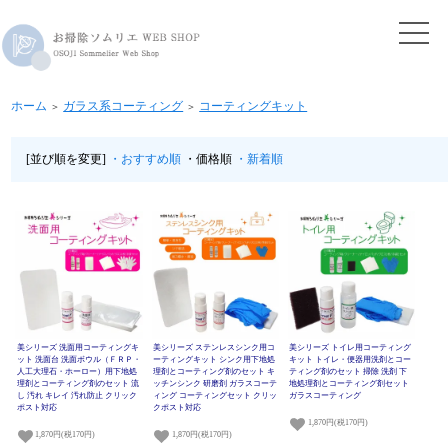
ホーム
ガラス系コーティング
コーティングキット
＞
＞
[並び順を変更]
・おすすめ順
・価格順
・新着順
美シリーズ 洗面用コーティングキ
美シリーズ ステンレスシンク用コ
美シリーズ トイレ用コーティング
ット 洗面台 洗面ボウル（ＦＲＰ・
ーティングキット シンク用下地処
キット トイレ・便器用洗剤とコー
人工大理石・ホーロー）用下地処
理剤とコーティング剤のセット キ
ティング剤のセット 掃除 洗剤 下
理剤とコーティング剤のセット 流
ッチンシンク 研磨剤 ガラスコーテ
地処理剤とコーティング剤セット
し 汚れ キレイ 汚れ防止 クリック
ィング コーティングセット クリッ
ガラスコーティング
ポスト対応
クポスト対応
1,870円(税170円)
1,870円(税170円)
1,870円(税170円)