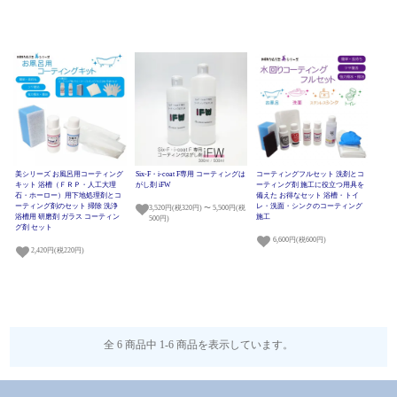
美シリーズ お風呂用コーティング
Six-F・i-coat F専用 コーティングは
コーティングフルセット 洗剤とコ
キット 浴槽（ＦＲＰ・人工大理
がし剤 iFW
ーティング剤 施工に役立つ用具を
石・ホーロー）用下地処理剤とコ
備えた お得なセット 浴槽・トイ
ーティング剤のセット 掃除 洗浄
レ・洗面・シンクのコーティング
3,520円(税320円) 〜 5,500円(税
浴槽用 研磨剤 ガラス コーティン
施工
500円)
グ剤 セット
6,600円(税600円)
2,420円(税220円)
全 6 商品中 1-6 商品を表示しています。