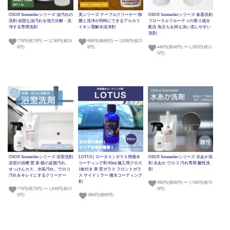
OSOJI Sommelierシリーズ 油汚れの
美シリーズ テーブルクリーナー 除
OSOJI Sommelierシリーズ 食器洗剤
洗剤 頑固な油汚れを強力分解・洗
菌と洗浄が同時にできるアルカリ
フローラルフルーティの香り成分
浄する専用洗剤
イオン電解水洗浄剤
配合 泡立ちを抑え洗い流しやすい
洗剤
770円(税70円) 〜 3,740円(税34
968円(税88円) 〜 2,838円(税25
0円)
8円)
440円(税40円) 〜 1,265円(税11
5円)
OSOJI Sommelierシリーズ 浴室洗剤
LOTUS ( ロータス ) ガラス用撥水
OSOJI Sommelierシリーズ 水あか洗
浴室の浴槽 壁 床 鏡の皮脂汚れ、
コーティング剤 60ml 施工用クロス
剤 水あか ウロコ 汚れ専用 酸性洗
せっけんカス、水垢汚れ、ウロコ
1枚付き 車 窓ガラス フロントガラ
剤
汚れをキレイにするクリーナー
ス サイドミラー 撥水コーティング
剤
990円(税90円) 〜 7,700円(税70
770円(税70円) 〜 1,650円(税15
0円)
0円)
880円(税80円)