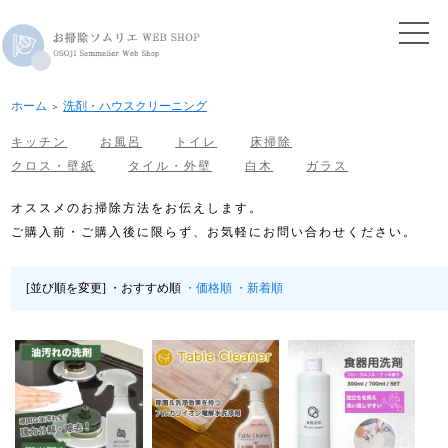
ホーム
洗剤・ハウスクリーニング
＞
キッチン
お風呂
トイレ
床掃除
クロス・壁紙
タイル・外壁
白木
ガラス
オススメのお掃除方法をお伝えします。
ご購入前・ご購入後に限らず、お気軽にお問い合わせください。
[並び順を変更]
・おすすめ順
・価格順
・新着順