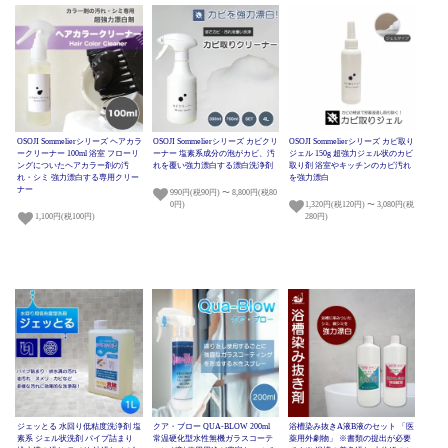
OSOJI Sommelierシリーズ ヘアカラ
OSOJI Sommelierシリーズ カビクリ
OSOJI Sommelierシリーズ カビ取り
ークリーナー 100ml 浴室 フローリ
ーナー 塩素系成分の泡がカビ、汚
ジェル 150g 超強力ジェル状のカビ
ングについたヘアカラー剤の汚
れを覆い強力漂白する漂白洗浄剤
取り剤 浴室やキッチンのカビ汚れ
れ・シミ 強力漂白する専用クリー
を強力漂白
ナー
990円(税90円) 〜 8,800円(税80
0円)
1,320円(税120円) 〜 3,080円(税
1,100円(税100円)
280円)
ジェッとる 水回り低粘度洗浄剤 塩
クア・ブロー QUA-BLOW 200ml
浴槽染み抜きA液B液のセット 「医
素系 ジェル状洗剤 パイプ詰まり
常温硬化型水性無機ガラスコーテ
薬用外劇物」 ※書類の提出が必要