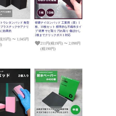
トウレタンパッド 角型
研磨ナイロンパッド 工業用（茶）1
）プラスチックやアクリ
枚、10枚セット 標準的な不織布タイ
業に効果的
プ 研摩 サビ取り 汚れ取り 傷ぼかし
2枚までクリックポスト対応
税35円) 〜 1,045円
211円(税19円) 〜 2,090円
)
(税190円)