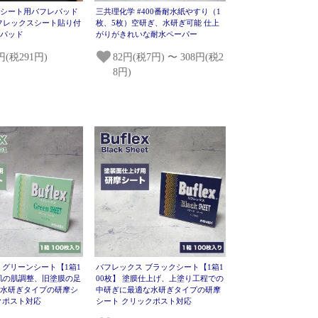
スシート用バフレパッド
三共理化学 #400番耐水紙やすり（1
バフレックスシート貼り付
枚、5枚）空研ぎ、水研ぎ可能 仕上
摩パッド
がりがきれいな耐水ペーパー
1円(税291円)
82円(税7円) 〜 308円(税2
8円)
 グリーンシート【1箱1
バフレックス ブラックシート【1箱1
膜肌の肌調整、旧塗膜の足
00枚】 塗膜仕上げ、上塗り工程での
な水研ぎタイプの研摩シ
中研ぎに最適な水研ぎタイプの研摩
クポスト対応
シート クリックポスト対応