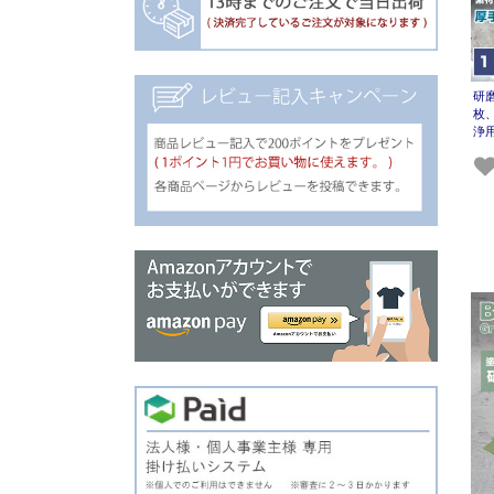
研
枚
浄