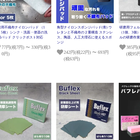
磨用不織布ナイロンパッド （1
角型ナイロンスポンジパッド(青) ウ
研磨用フェル
、5枚）シンク・洗面・便器の洗
レタンと不織布の２重構造 ステンレ
（1個、3個
用パッド クリックポスト対応
ス、陶器、人工大理石に使えるスポ
ルの研磨作
ンジ
77円(税7円) 〜 330円(税3
385円(
242円(税22円) 〜 693円
0円)
(税95円
(税63円)