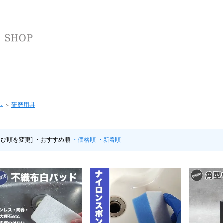
ム
研磨用具
＞
並び順を変更]
・おすすめ順
・価格順
・新着順