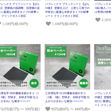
フレックス グリーンシート【ばら
バフレックス ブラックシート【ばら
バフレック
0枚】 塗膜肌の肌調整、旧塗膜の足
10枚】 塗膜仕上げ、上塗り工程での
1箱2個入 
けに最適な水研ぎタイプの研摩シ
中研ぎに最適な水研ぎタイプの研摩
け専用の研
ト クリックポスト対応
シート クリックポスト対応
3,20
1,100円(税100円)
1,100円(税100円)
理化学 #800番耐水紙やすり（1
三共理化学 #1200番耐水紙やすり
バフレックス
、5枚）空研ぎ、水研ぎ可能 仕上
（1枚、5枚）空研ぎ、水研ぎ可能 仕
00枚】 塗
りがきれいな耐水ペーパー
上がりがきれいな耐水ペーパー
付けに最適
ート クリッ
82円(税7円) 〜 308円(税2
96円(税8円) 〜 440円(税4