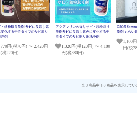
ビ・鉄粉取り洗剤 サビに反応し紫
アクアマリンの香りサビ・鉄粉取り
OSOJI Som
に変化する中性タイプのサビ取り
洗剤サビに反応し紫色に変化する中
洗剤 もらい
洗浄剤
性タイプのサビ取り用洗浄剤
1,100円
770円(税70円) 〜 2,420円
1,320円(税120円) 〜 4,180
円(税28
(税220円)
円(税380円)
全 3 商品中 1-3 商品を表示して