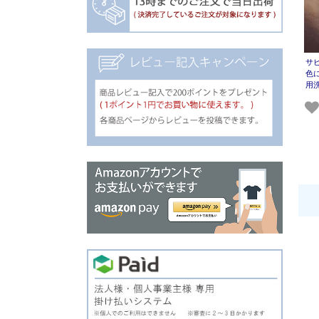
サ
色
用