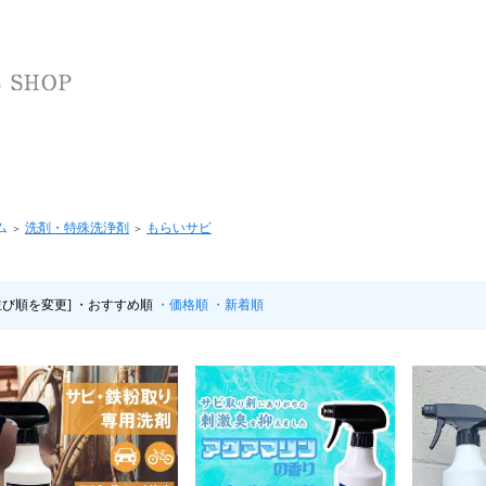
ム
洗剤・特殊洗浄剤
もらいサビ
＞
＞
並び順を変更]
・おすすめ順
・価格順
・新着順