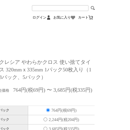
ログイン
お気に入り
カート
クレシア やわらかクロス 使い捨てタイ
 320mmｘ335mm 1パック50枚入り（1
3パック、5パック）
764円(税69円) 〜 3,685円(税335円)
売価格
1パック
764円(税69円)
3パック
2,244円(税204円)
5パック
3,685円(税335円)