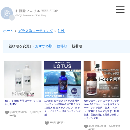
ホーム
ガラス系コーティング
油性
＞
＞
[並び順を変更]
・おすすめ順
・価格順
・新着順
Six-F・i-coat F専用 コーティングは
LOTUS ( ロータス ) ガラス用撥水
複合フローリング コーティング剤
がし剤 iFW
コーティング剤 60ml 施工用クロス
i-coat OF フローリングをガラスコ
1枚付き 車 窓ガラス フロントガラ
ーティングで防汚、防水。 ペッ
ス サイドミラー 撥水コーティング
ト、家具によるキズを防ぎ、転倒
3,520円(税320円) 〜 5,500円(税
剤
防止、美観維持にも最適な床用コ
500円)
ーティング剤
880円(税80円)
3,520円(税320円) 〜 6,820円(税
620円)