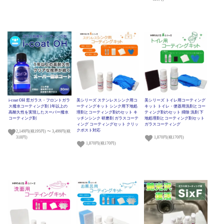
i-coat OH 窓ガラス・フロントガラ
美シリーズ ステンレスシンク用コ
美シリーズ トイレ用コーティング
ス撥水コーティング剤 1年以上の
ーティングキット シンク用下地処
キット トイレ・便器用洗剤とコー
高耐久性を実現したスーパー撥水
理剤とコーティング剤のセット キ
ティング剤のセット 掃除 洗剤 下
コーティング剤
ッチンシンク 研磨剤 ガラスコーテ
地処理剤とコーティング剤セット
ィング コーティングセット クリッ
ガラスコーティング
クポスト対応
2,149円(税195円) 〜 3,499円(税
318円)
1,870円(税170円)
1,870円(税170円)