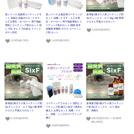
美シリーズ 洗面用コーティングキ
美シリーズ お風呂用コーティング
多用途1液ガラス系コーティング剤
ット 洗面台 洗面ボウル（ＦＲＰ・
キット 浴槽（ＦＲＰ・人工大理
Six-F シックス・エフ 50g×4個 専用
人工大理石・ホーロー）用下地処
石・ホーロー）用下地処理剤とコ
クロスと手袋入りのセット
理剤とコーティング剤のセット 流
ーティング剤のセット 掃除 洗浄
し 汚れ キレイ 汚れ防止 クリック
浴槽用 研磨剤 ガラス コーティン
6,160円(税560円)
ポスト対応
グ剤 セット
1,870円(税170円)
2,420円(税220円)
多用途1液ガラス系コーティング剤
コーティングフルセット 洗剤とコ
多用途万能1液ガラス系コーティン
Six-F シックス・エフ 50g×2個 専用
ーティング剤 施工に役立つ用具を
グ剤 Six-F シックス・エフ 高光
クロスと手袋入りのセット
備えた お得なセット 浴槽・トイ
沢・高耐久
レ・洗面・シンクのコーティング
施工
3,135円(税285円)
3,091円(税281円) 〜 59,400円
(税5,400円)
6,600円(税600円)