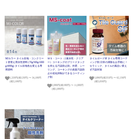
MJカラー タイル目地・コンクリー
ＭＳ・コート（1液水性・クリア
タイルガードSF タイル専用コーテ
ト塗替え用水性塗料 (70g/500g/1000
ー）コーキングのブリードタック
ィング剤 日常の掃除をお手軽に！
g/4000g) タイル目地色を変える専
を抑える汚染防止剤。外壁、シー
セラミック、タイルの風合い変え
用塗料
リング、コーキングの表面汚染防
ず汚染対策
止や劣化抑制ができるコーティン
グ剤
1,320円(税120円) 〜 34,100円
3,890円(税353円) 〜 62,150円
(税3,100円)
(税5,650円)
2,090円(税190円) 〜 11,000円
(税1,000円)