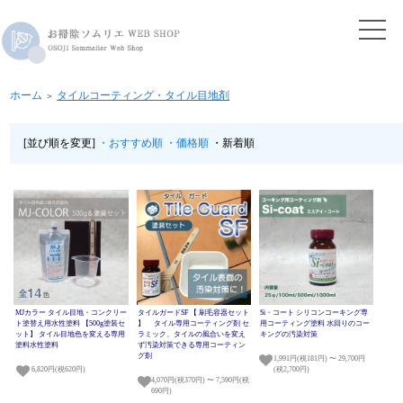
ホーム
タイルコーティング・タイル目地剤
＞
[並び順を変更]
・おすすめ順
・価格順
・新着順
MJカラー タイル目地・コンクリー
タイルガードSF 【 刷毛容器セット
Si・コート シリコンコーキング専
ト塗替え用水性塗料 【500g塗装セ
】 タイル専用コーティング剤 セ
用コーティング塗料 水回りのコー
ット】 タイル目地色を変える専用
ラミック、タイルの風合いを変え
キングの汚染対策
塗料水性塗料
ず汚染対策できる専用コーティン
グ剤
1,991円(税181円) 〜 29,700円
6,820円(税620円)
(税2,700円)
4,070円(税370円) 〜 7,590円(税
690円)